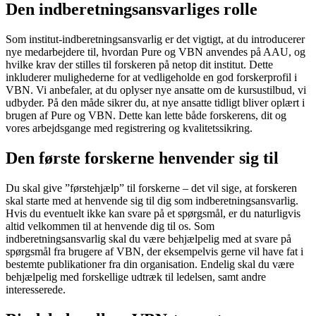
Den indberetningsansvarliges rolle
Som institut-indberetningsansvarlig er det vigtigt, at du introducerer
nye medarbejdere til, hvordan Pure og VBN anvendes på AAU, og
hvilke krav der stilles til forskeren på netop dit institut. Dette
inkluderer mulighederne for at vedligeholde en god forskerprofil i
VBN. Vi anbefaler, at du oplyser nye ansatte om de kursustilbud, vi
udbyder. På den måde sikrer du, at nye ansatte tidligt bliver oplært i
brugen af Pure og VBN. Dette kan lette både forskerens, dit og
vores arbejdsgange med registrering og kvalitetssikring.
Den første forskerne henvender sig til
Du skal give ”førstehjælp” til forskerne – det vil sige, at forskeren
skal starte med at henvende sig til dig som indberetningsansvarlig.
Hvis du eventuelt ikke kan svare på et spørgsmål, er du naturligvis
altid velkommen til at henvende dig til os. Som
indberetningsansvarlig skal du være behjælpelig med at svare på
spørgsmål fra brugere af VBN, der eksempelvis gerne vil have fat i
bestemte publikationer fra din organisation. Endelig skal du være
behjælpelig med forskellige udtræk til ledelsen, samt andre
interesserede.