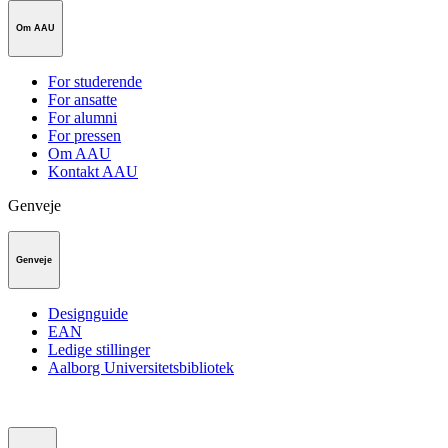
Om AAU
For studerende
For ansatte
For alumni
For pressen
Om AAU
Kontakt AAU
Genveje
Genveje
Designguide
EAN
Ledige stillinger
Aalborg Universitetsbibliotek