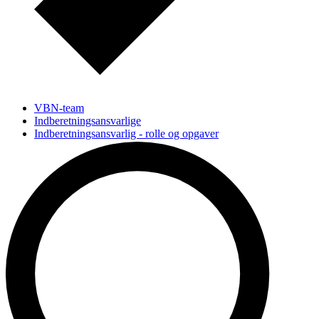
VBN-team
Indberetningsansvarlige
Indberetningsansvarlig - rolle og opgaver
AAU Studenterprojekter FAQ