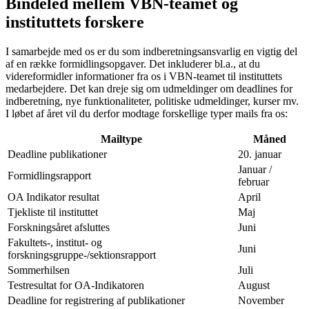
Bindeled mellem VBN-teamet og
instituttets forskere
I samarbejde med os er du som indberetningsansvarlig en vigtig del
af en række formidlingsopgaver. Det inkluderer bl.a., at du
videreformidler informationer fra os i VBN-teamet til instituttets
medarbejdere. Det kan dreje sig om udmeldinger om deadlines for
indberetning, nye funktionaliteter, politiske udmeldinger, kurser mv.
I løbet af året vil du derfor modtage forskellige typer mails fra os:
Mailtype
Måned
Deadline publikationer
20. januar
Januar /
Formidlingsrapport
februar
OA Indikator resultat
April
Tjekliste til instituttet
Maj
Forskningsåret afsluttes
Juni
Fakultets-, institut- og
Juni
forskningsgruppe-/sektionsrapport
Sommerhilsen
Juli
Testresultat for OA-Indikatoren
August
Deadline for registrering af publikationer
November