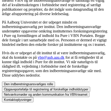
mellem VBN og de indberetningsansvarlige er samtidigt en vigtig
del af kvalitetssikringen i forbindelse med registrering af særligt
publikationer og projekter, da det indgår som datagrundlag til den
årlige afrapportering på diverse ledelseslag.
På Aalborg Universitet er der udpeget mindst en
indberetningsansvarlig per institut. Den indberetningsansvarlige
understøtter opgaverne omkring institutternes forskningsregistrering
i Pure og formidlingen af indhold fra Pure i VBN Portalen. Begge
dele foregår i tæt samarbejde med os. Personen er dermed et vigtigt
bindeled mellem den enkelte forsker på institutterne og os i teamet.
Hvis du er udpeget af dit institut til at være indberetningsansvarlig,
skal du kontakte os på
vbn@aub.aau.dk
for at få rettigheder til at
kunne tilgå indhold i Pure for dit institut. Vi står naturligvis til
rådighed ift. vejledning i forbindelse med de forskellige
registreringsopgaver, som den indberetningsansvarlige står med.
Disse uddybes nedenfor.
Den indberetningsansvarliges rolle
Opgaveportefølje til registrering af forskellige indholdstyper
Netværksmøder og anden kommunikation fra VBN-teamet
Kontaktoplysninger