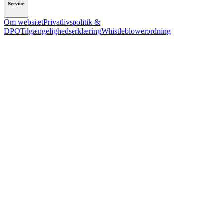
Service
Om websitet
Privatlivspolitik &
DPO
Tilgængelighedserklæring
Whistleblowerordning