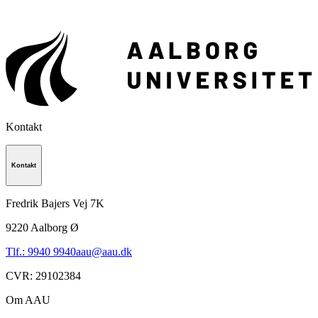
Kontakt
Kontakt
Fredrik Bajers Vej 7K
9220
Aalborg Ø
Tlf.: 9940 9940
aau@aau.dk
CVR
:
29102384
Om AAU