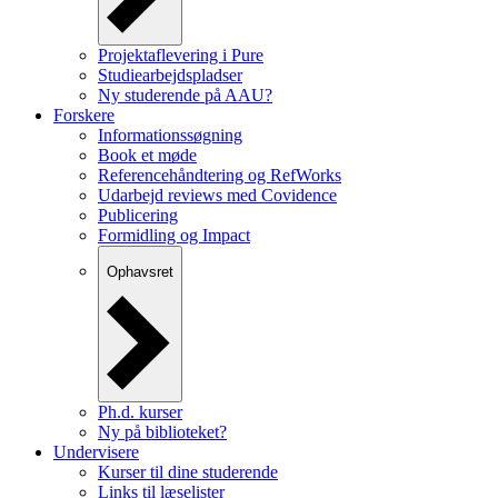
Projektaflevering i Pure
Studiearbejdspladser
Ny studerende på AAU?
Forskere
Informationssøgning
Book et møde
Referencehåndtering og RefWorks
Udarbejd reviews med Covidence
Publicering
Formidling og Impact
Ophavsret
Ph.d. kurser
Ny på biblioteket?
Undervisere
Kurser til dine studerende
Links til læselister