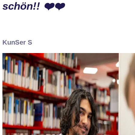
schön!! ❤️❤️
KunSer S